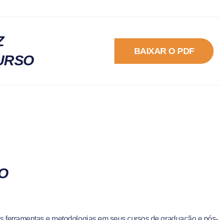
Z
BAIXAR O PDF
URSO
SO
ssas ferramentas e metodologias em seus cursos de graduação e pós-