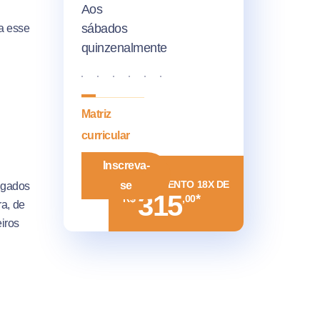
Aos
sábados
a esse
quinzenalmente
Matriz
curricular
Inscreva-
INVESTIMENTO 18X DE
se
ligados
315
*
R$
,00
ra, de
eiros