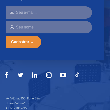
SEU
E-
MAIL...
SEU
NOME...
Av Vitória, 950, Forte São
João - Vitória/ES
CEP: 29017-950