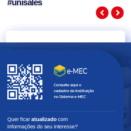
#unisales
Alexandre
Gabriel
Felipe
Luiza
Carin
Tomás
Marconi
Cremasco
Caramuru
Estefani
Klueger
Perez
Quer ficar
atualizado
com
informações do seu interesse?