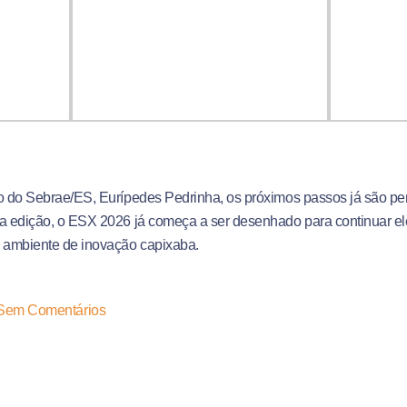
co do Sebrae/ES, Eurípedes Pedrinha, os próximos passos já são p
ta edição, o ESX 2026 já começa a ser desenhado para continuar e
o ambiente de inovação capixaba.
Sem Comentários