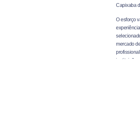
Capixaba d
O esforço v
experiência
selecionado
mercado de 
profissiona
instituição
A meta agor
tornar prof
Messias, a 
bolsa de fi
hoje cursa 
ele não voa