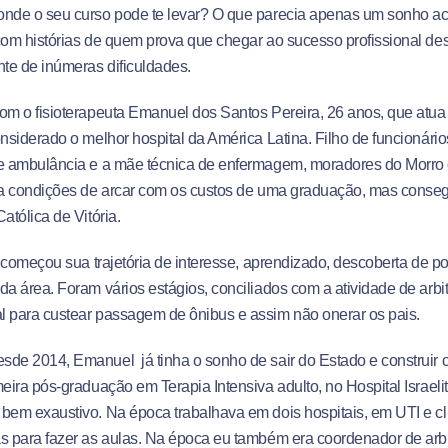
onde o seu curso pode te levar? O que parecia apenas um sonho a
com histórias de quem prova que chegar ao sucesso profissional des
te de inúmeras dificuldades.
om o fisioterapeuta Emanuel dos Santos Pereira, 26 anos, que atua 
onsiderado o melhor hospital da América Latina. Filho de funcionários
de ambulância e a mãe técnica de enfermagem, moradores do Morro 
ia condições de arcar com os custos de uma graduação, mas conseg
atólica de Vitória.
í, começou sua trajetória de interesse, aprendizado, descoberta de p
da área. Foram vários estágios, conciliados com a atividade de arbi
 para custear passagem de ônibus e assim não onerar os pais.
de 2014, Emanuel já tinha o sonho de sair do Estado e construir c
meira pós-graduação em Terapia Intensiva adulto, no Hospital Israelita
bem exaustivo. Na época trabalhava em dois hospitais, em UTI e clí
as para fazer as aulas. Na época eu também era coordenador de ar