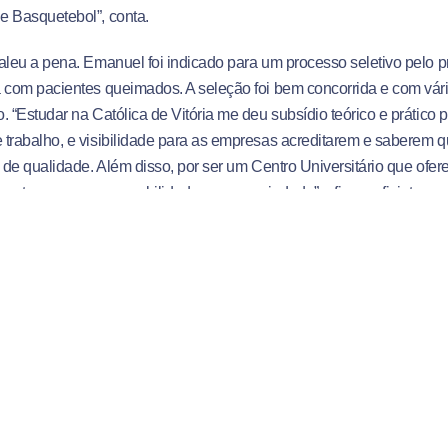
e Basquetebol”, conta.
aleu a pena. Emanuel foi indicado para um processo seletivo pelo pr
 com pacientes queimados. A seleção foi bem concorrida e com vári
. “Estudar na Católica de Vitória me deu subsídio teórico e prático p
trabalho, e visibilidade para as empresas acreditarem e saberem 
l de qualidade. Além disso, por ser um Centro Universitário que ofe
 que tem uma responsabilidade e uma seriedade”, afirma o fisioterap
a é ir ainda mais além, estudar mais e se preparar para, quem sabe, 
essor da instituição que o formou. A perseverança de Emanuel inspir
seguir na mesma profissão. E, por essas ironias da vida, ele tamb
lantropia da Católica de Vitória. Messias é ex atleta do Remo, chegou
o sétimo período e quer trabalhar com reabilitação para esportes. 
rá alto? Pelo visto impossível não existe no dicionário desses irmão