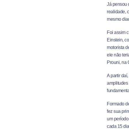
Já pensou 
realidade, 
mesmo dian
Foi assim c
Einstein, c
motorista 
ele não ter
Prouni, na C
A partir da
amplitudes 
fundamental
Formado des
fez sua pri
um período 
cada 15 di