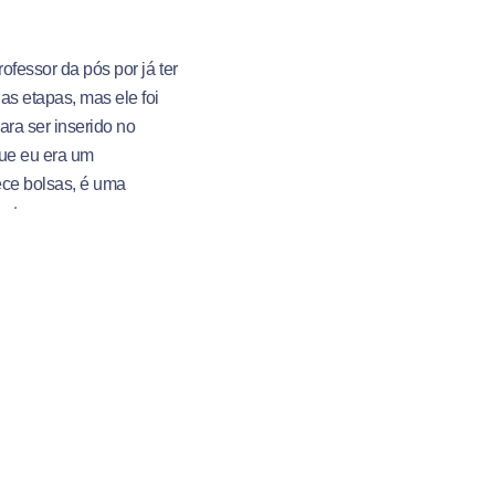
ofessor da pós por já ter
as etapas, mas ele foi
ara ser inserido no
que eu era um
rece bolsas, é uma
euta.
voltar para Vitória e se
ou seu irmão mais velho,
ém foi agraciado com uma
 a ser tricampeão júnior,
Alguém tem dúvida de que
s.