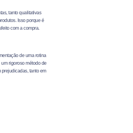
s, tanto qualitativas
produtos. Isso porque é
isfeito com a compra.
ementação de uma rotina
o um rigoroso método de
 prejudicadas, tanto em
desenvolvimento de
etirada dele do mercado
a a melhoria de