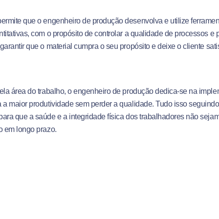
ermite que o engenheiro de produção desenvolva e utilize ferramenta
titativas, com o propósito de controlar a qualidade de processos e 
garantir que o material cumpra o seu propósito e deixe o cliente sat
ela área do trabalho, o engenheiro de produção dedica-se na impl
 a maior produtividade sem perder a qualidade. Tudo isso seguind
ara que a saúde e a integridade física dos trabalhadores não sejam
o em longo prazo.
nto envolve todas as ferramentas e processos indispensáveis ao 
tos, partindo da concepção do item até chegar ao lançamento e à r
e. O engenheiro de produção poderá atuar também na adaptação par
 já existentes.