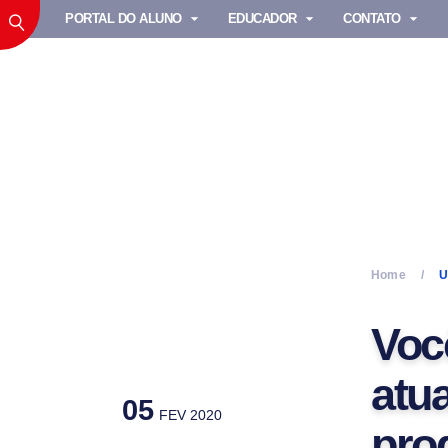
PORTAL DO ALUNO
EDUCADOR
CONTATO
Home
U
Voc
atu
05
FEV 2020
pro