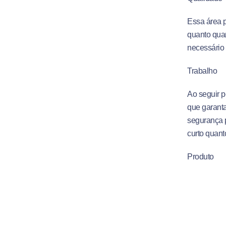
Essa área p
quanto quan
necessário 
Trabalho
Ao seguir p
que garanta
segurança p
curto quant
Produto
Esse segme
novos produ
pelo client
mercadorias