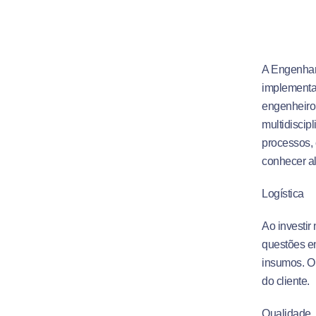
A Engenhar
implementa
engenheiro
multidiscip
processos, 
conhecer a
Logística
Ao investir
questões e
insumos. O 
do cliente.
Qualidade