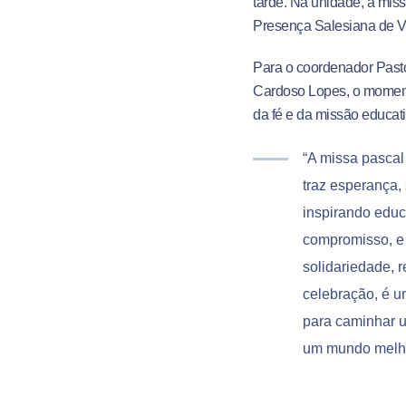
tarde. Na unidade, a miss
Presença Salesiana de Vi
Para o coordenador Pasto
Cardoso Lopes, o momen
da fé e da missão educativ
“A missa pascal
traz esperança,
inspirando edu
compromisso, e
solidariedade, 
celebração, é u
para caminhar un
um mundo melhor