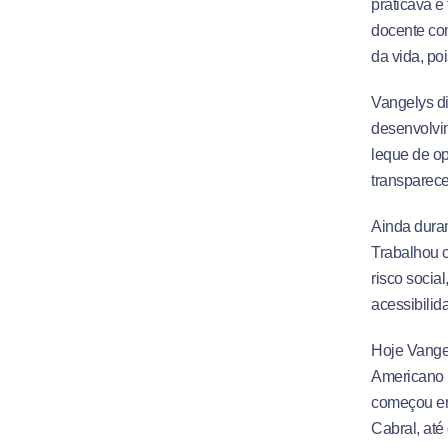
praticava e
docente com
da vida, po
Vangelys di
desenvolvim
leque de op
transparece
Ainda duran
Trabalhou c
risco socia
acessibilid
Hoje Vangel
Americano 
começou em 
Cabral, até