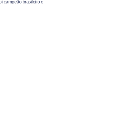
i campeão brasileiro e
ha do Brasil para
o legado no Centro
s é
o
do