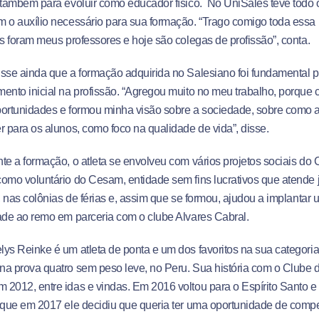
 também para evoluir como educador físico. No UniSales teve todo 
 o auxílio necessário para sua formação. “Trago comigo toda essa
is foram meus professores e hoje são colegas de profissão”, conta.
sse ainda que a formação adquirida no Salesiano foi fundamental p
ento inicial na profissão. “Agregou muito no meu trabalho, porque
ortunidades e formou minha visão sobre a sociedade, sobre como a
r para os alunos, como foco na qualidade de vida”, disse.
te a formação, o atleta se envolveu com vários projetos sociais do C
omo voluntário do Cesam, entidade sem fins lucrativos que atende
l, nas colônias de férias e, assim que se formou, ajudou a implantar 
ade ao remo em parceria com o clube Alvares Cabral.
ys Reinke é um atleta de ponta e um dos favoritos na sua categoria.
na prova quatro sem peso leve, no Peru. Sua história com o Clube
2012, entre idas e vindas. Em 2016 voltou para o Espírito Santo e
 que em 2017 ele decidiu que queria ter uma oportunidade de compe