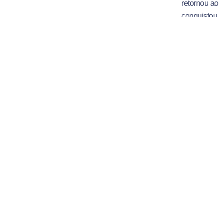
retornou ao
conquistou 
A carreira 
crianças ca
Universitár