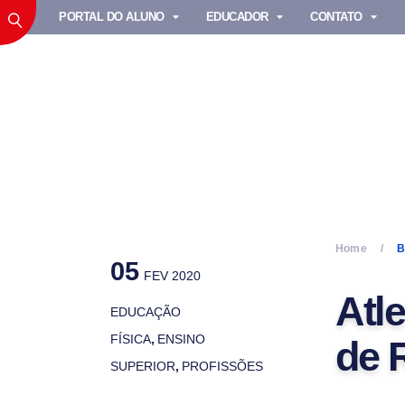
PORTAL DO ALUNO
EDUCADOR
CONTATO
Home
B
05
FEV 2020
Atl
EDUCAÇÃO
FÍSICA
,
ENSINO
de 
SUPERIOR
,
PROFISSÕES