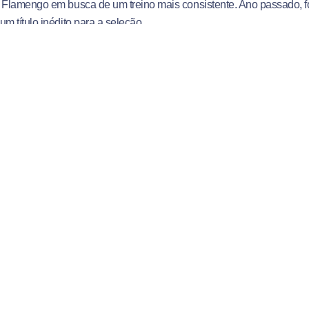
 Flamengo em busca de um treino mais consistente. Ano passado, fo
um título inédito para a seleção.
na Educação Física persiste, ele ainda dá aulas em projeto da Marin
rentes da Ilha do Governador, no Rio de Janeiro. Tudo isso, fruto d
io Salesiano.
O Centro Universitário Salesiano - UniSale
pioneiro em metodologias ativas no Espírit
Santo. Aqui, o aluno se torna protagonista 