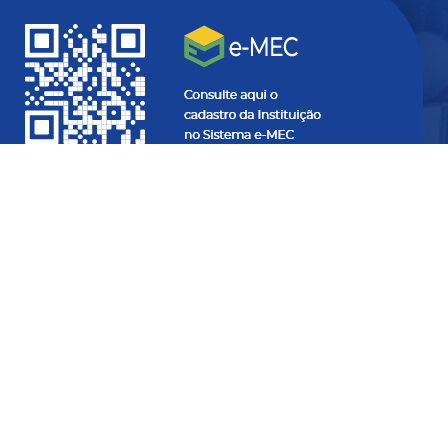
Quer ficar
atualizado
com
informações do seu interesse?
SEU
E-
MAIL...
SEU
NOME...