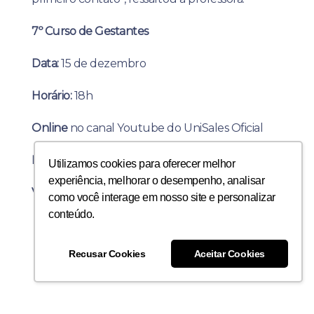
7º Curso de Gestantes
Data:
15 de dezembro
Horário:
18h
Online
no canal Youtube do UniSales Oficial
Inscrições:
no
link de inscrição
Utilizamos cookies para oferecer melhor
experiência, melhorar o desempenho, analisar
Valor:
gratuito
como você interage em nosso site e personalizar
conteúdo.
Recusar Cookies
Aceitar Cookies