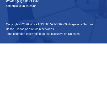
Whats.: (27) 9 8123 4566
comercial@unisales.br
Copyright © 2026 - CNPJ: 33.583.592/0069-69 - Inspetoria São João
Bosco - Todos os direitos reservados.
Todo conteúdo deste site é de uso exclusivo do Unisales.