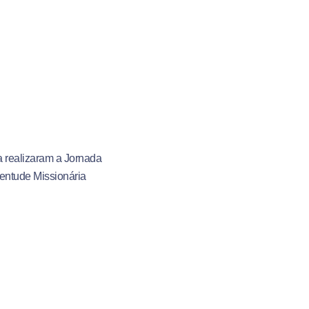
ia realizaram a Jornada
entude Missionária
a Jovem, partilharam
oi possível sentir o
 proporcionam uma
da jovem envolvido. A
esiano vivo em nós. Por