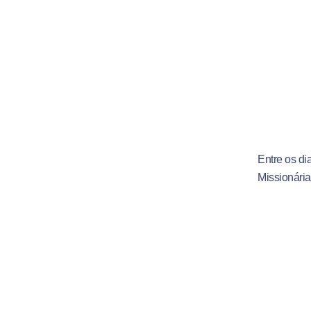
Entre os di
Missionária
Salesiana d
momentos d
De acordo c
quanto pre
experiência
missão aco