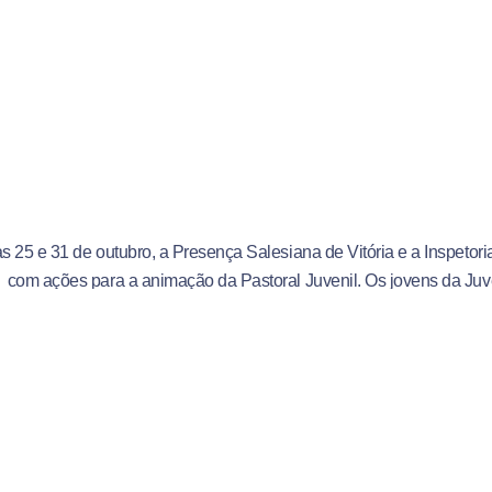
as 25 e 31 de outubro, a Presença Salesiana de Vitória e a Inspetor
 com ações para a animação da Pastoral Juvenil. Os jovens da Juv
e Vitória- JMS visitaram os setores e salas de aulas com a Serenat
e oração, evangelização e reflexão com os alunos e educadores.
om Igor Gonçalves, coordenador da JMS Vitória, “Durante as visitas f
cisamos cuidar de quem está próximo e o quanto essas ações nos
 fraterna. Dividimos alegrias, angústias e perdas, que moldaram ca
nteceu, chegando a todos de modo singelo, mantendo o carisma sal