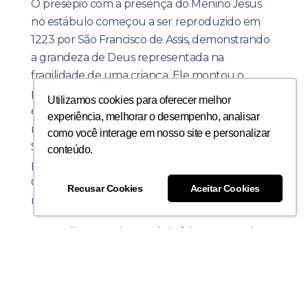
O presépio com a presença do Menino Jesus
no estábulo começou a ser reproduzido em
1223 por São Francisco de Assis, demonstrando
a grandeza de Deus representada na
fragilidade de uma criança. Ele montou o
primeiro presépio em uma gruta, na Itália. Na
Utilizamos cookies para oferecer melhor
época, a Igreja não permitia a realização de
experiência, melhorar o desempenho, analisar
representações litúrgicas nas paróquias, mas
como você interage em nosso site e personalizar
São Francisco pediu a dispensa da proibição
conteúdo.
para relembrar ao povo a natividade de Jesus
Cristo. O objetivo era facilitar a compreensão do
Recusar Cookies
Aceitar Cookies
nascimento de Jesus.
No Brasil, a cena do presépio foi apresentada
pela primeira vez aos índios e colonos
portugueses em 1552, por iniciativa do padre
José de Anchieta.