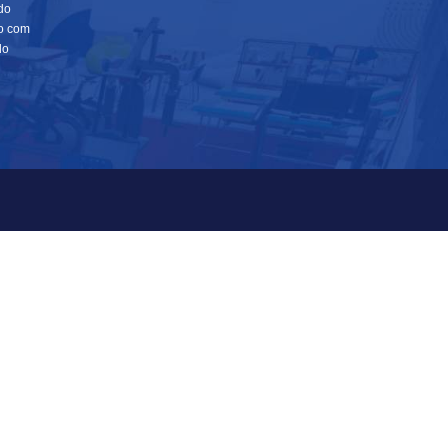
do
io com
do
CISA DE AJUDA?
Av Vitória, 950, Forte São
João - Vitória/ES
LE CONOSCO
CEP: 29017-950
NDAMENTO DE VISITA
Tel.: 27 3331-8500
Whats.: (27) 9 8123 4566
IDORIA
comercial@unisales.br
SULTA DE DIPLOMA