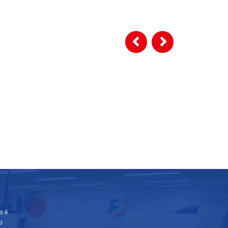
s é
o