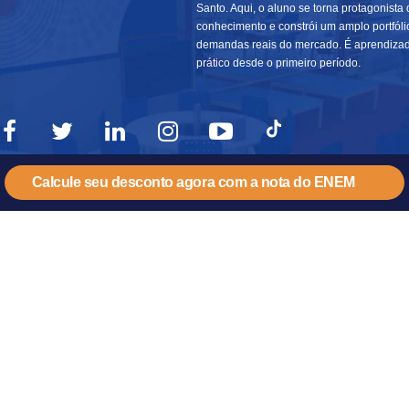
Santo. Aqui, o aluno se torna protagonista 
conhecimento e constrói um amplo portfól
demandas reais do mercado. É aprendiza
prático desde o primeiro período.
Calcule seu desconto agora com a nota do ENEM
NOSSOS CURSOS
INSTITUCIONAL
PRE
GRADUAÇÃO PRESENCIAL
QUEM SOMOS
FA
GRADUAÇÃO EAD
ESTRUTURA
AGE
SEMIPRESENCIAL
NOSSOS DIFERENCIAIS
OUV
GRADUAÇÃO EAD ON-LINE
PRIVACIDADE
CON
PÓS-GRADUAÇÃO