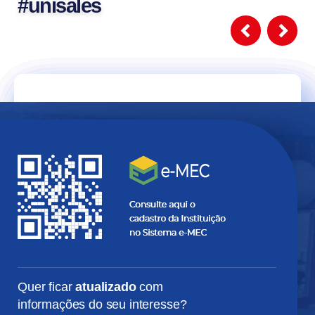
#unisales
Alexandre
Gabriel
Felipe
Luiza
Carin
Tomás
Marconi
Cremasco
Caramuru
Estefani
Klueger
Perez
Quer ficar
atualizado
com
informações do seu interesse?