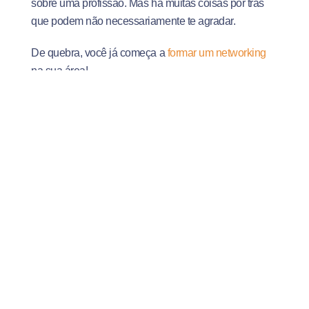
sobre uma profissão. Mas há muitas coisas por trás
que podem não necessariamente te agradar.
De quebra, você já começa a
formar um networking
na sua área!
Dica de ouro: não se apresse!
Aqui vai uma dica preciosa: tome a decisão com
calma. Considere tudo o que a envolve.
É comum que as pessoas escolham logo a profissão
que vão exercer porque têm urgência em entrar no
mercado de trabalho ou começar sua graduação. Mas
isso pode resultar em uma seleção que não combina
com você.
Avalie tudo, para acertar de primeira!