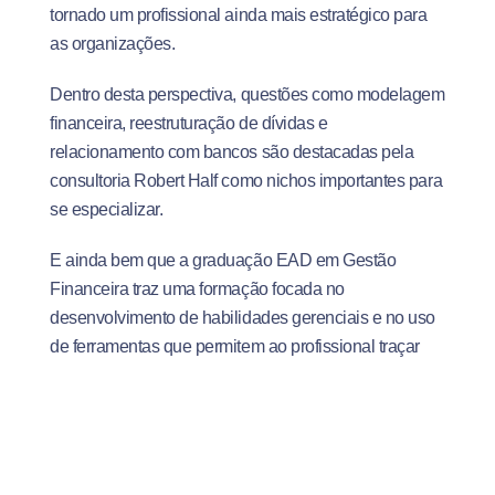
tornado um profissional ainda mais estratégico para
as organizações.
Dentro desta perspectiva, questões como modelagem
financeira, reestruturação de dívidas e
relacionamento com bancos são destacadas pela
consultoria Robert Half como nichos importantes para
se especializar.
E ainda bem que a graduação EAD em Gestão
Financeira traz uma formação focada no
desenvolvimento de habilidades gerenciais e no uso
de ferramentas que permitem ao profissional traçar
essas estratégias em qualquer tipo de empresa.
Só para você ter uma ideia, um CFO (Chief Finance
Officer) ou executivo financeiro, pode chegar a ganhar
mais de 45 mil reais em uma grande empresa,