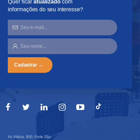
Quer ficar
atualizado
com
informações do seu interesse?
SEU
E-
MAIL...
SEU
NOME...
Av Vitória, 950, Forte São