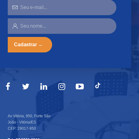
E-
MAIL...
SEU
NOME...
Av Vitória, 950, Forte São
João - Vitória/ES
CEP: 29017-950