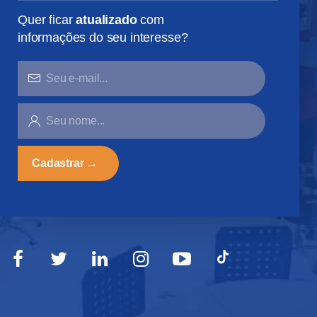
Quer ficar
atualizado
com
informações do seu interesse?
SEU
E-
MAIL...
SEU
NOME...