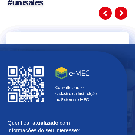
#unisales
Alexandre
Gabriel
Felipe
Luiza
Carin
Tomás
Marconi
Cremasco
Caramuru
Estefani
Klueger
Perez
Quer ficar
atualizado
com
informações do seu interesse?