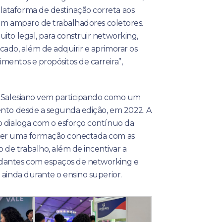
ataforma de destinação correta aos
 com amparo de trabalhadores coletores.
ito legal, para construir networking,
cado, além de adquirir e aprimorar os
mentos e propósitos de carreira”,
o Salesiano vem participando como um
ento desde a segunda edição, em 2022. A
o dialoga com o esforço contínuo da
ver uma formação conectada com as
e trabalho, além de incentivar a
dantes com espaços de networking e
 ainda durante o ensino superior.