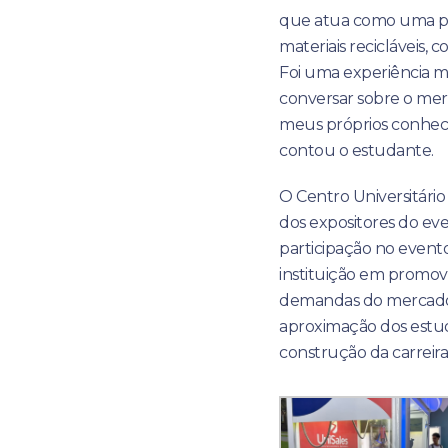
que atua como uma pl
materiais recicláveis,
Foi uma experiência mu
conversar sobre o mer
meus próprios conheci
contou o estudante.
O Centro Universitári
dos expositores do ev
participação no event
instituição em promo
demandas do mercado d
aproximação dos estu
construção da carreira