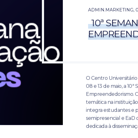
ADMIN.MARKETING
,
0
10ª SEMA
EMPREEN
O Centro Universitário 
08 e 13 de maio, a 10
Empreendedorismo. O 
temática na instituiçã
integra estudantes e p
semipresencial e EaD 
dedicada à disseminaç