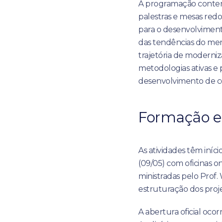
A programação contemp
palestras e mesas red
para o desenvolvimento
das tendências do merc
trajetória de moderni
metodologias ativas e
desenvolvimento de c
Formação e 
As atividades têm iníci
(09/05) com oficinas o
ministradas pelo Prof.
estruturação dos proj
A abertura oficial ocorr