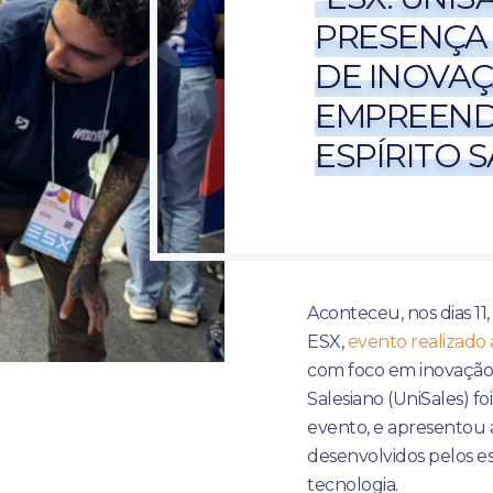
PRESENÇA
DE INOVAÇ
EMPREEND
ESPÍRITO 
Aconteceu, nos dias 11,
ESX,
evento realizado
com foco em inovação 
Salesiano (UniSales) f
evento, e apresentou a
desenvolvidos pelos e
tecnologia.