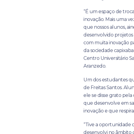
“É um espaço de troc
inovação. Mais uma vez
que nossos alunos, ai
desenvolvido projetos 
com muita inovação pa
da sociedade capixaba”
Centro Universitário S
Aranzedo.
Um dos estudantes qu
de Freitas Santos. Al
ele se disse grato pel
que desenvolve em sa
inovação e que respira
“Tive a oportunidade 
desenvolvi no âmbito 