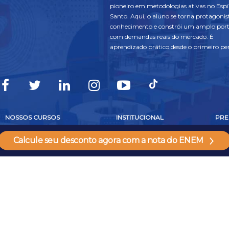
pioneiro em metodologias ativas no Espí
Santo. Aqui, o aluno se torna protagonis
conhecimento e constrói um amplo port
com demandas reais do mercado. É
aprendizado prático desde o primeiro per
NOSSOS CURSOS
INSTITUCIONAL
PRE
GRADUAÇÃO
QUEM SOMOS
FAL
Calcule seu desconto agora com a nota do ENEM
PRESENCIAL
ESTRUTURA
AGE
GRADUAÇÃO EAD
NOSSOS DIFERENCIAIS
OUV
SEMIPRESENCIAL
PRIVACIDADE
CON
GRADUAÇÃO EAD ON-
LINE