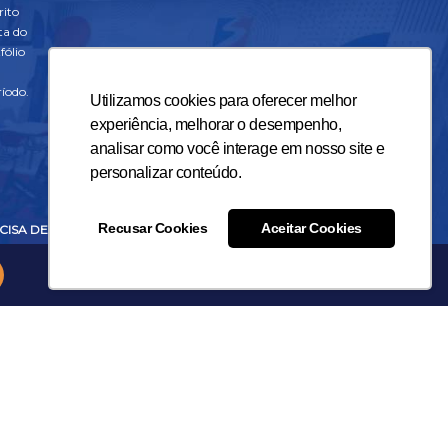
rito
ta do
fólio
íodo.
Utilizamos cookies para oferecer melhor
experiência, melhorar o desempenho,
analisar como você interage em nosso site e
personalizar conteúdo.
Recusar Cookies
Aceitar Cookies
CISA DE AJUDA?
Av Vitória, 950, Forte São
João - Vitória/ES
E CONOSCO
CEP: 29017-950
NDAMENTO DE VISITA
Tel.: 27 3331-8500
Whats.: (27) 9 8123 4566
IDORIA
comercial@unisales.br
SULTA DE DIPLOMA