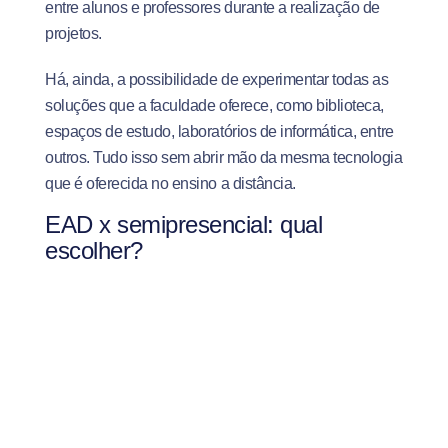
entre alunos e professores durante a realização de
projetos.
Há, ainda, a possibilidade de experimentar todas as
soluções que a faculdade oferece, como biblioteca,
espaços de estudo, laboratórios de informática, entre
outros. Tudo isso sem abrir mão da mesma tecnologia
que é oferecida no ensino a distância.
EAD x semipresencial: qual
escolher?
A escolha entre uma modalidade de ensino e outra
deve ser feita com base no seu perfil enquanto aluno.
Se você tem facilidade para organizar sua rotina sem
precisar ir até a faculdade, o EAD pode ser uma boa
opção.