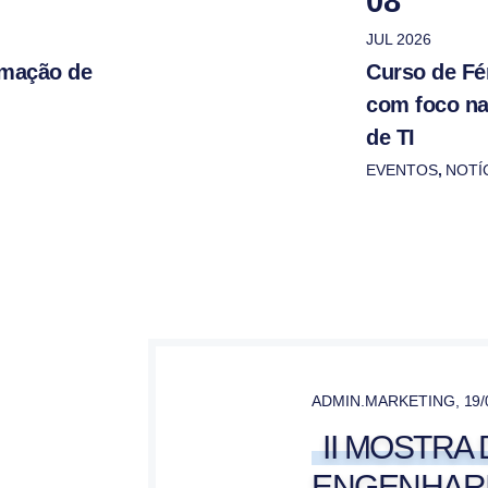
08
JUL 2026
rmação de
Curso de Fér
com foco n
de TI
EVENTOS
,
NOTÍ
ADMIN.MARKETING
,
19/
II MOSTRA
ENGENHARIA