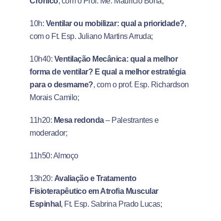
Crônico
, com o Prof. Me. Maurício Bona;
10h:
Ventilar ou mobilizar: qual a prioridade?
,
com o Ft. Esp. Juliano Martins Arruda;
10h40:
Ventilação Mecânica: qual a melhor
forma de ventilar? E qual a melhor estratégia
para o desmame?
, com o prof. Esp. Richardson
Morais Camilo;
11h20:
Mesa redonda
– Palestrantes e
moderador;
11h50: Almoço
13h20:
Avaliação e Tratamento
Fisioterapêutico em Atrofia Muscular
Espinhal
, Ft. Esp. Sabrina Prado Lucas;