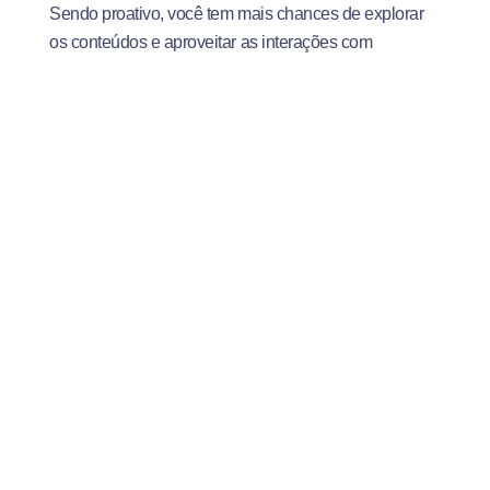
Sendo proativo, você tem mais chances de explorar
os conteúdos e aproveitar as interações com
professores e tutores para tirar dúvidas.
6. Liderança
O líder é quem motiva a equipe na realização de uma
tarefa e não necessariamente quem dá ordens e dita
regras. Entre as características de um bom líder estão
a capacidade de gerar a sensação de segurança na
equipe, o equilíbrio emocional e a capacidade de
tomar decisões.
Ter liderança é uma competência muito valorizada no
mercado de trabalho, pois os líderes são os
responsáveis pelo desempenho de muitas outras
pessoas. Por isso, ocupam posições de alta
responsabilidade nas empresas.