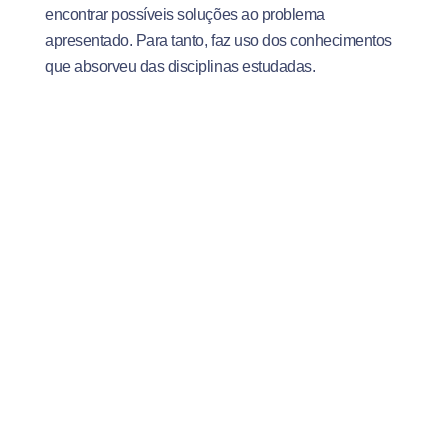
encontrar possíveis soluções ao problema
apresentado. Para tanto, faz uso dos conhecimentos
que absorveu das disciplinas estudadas.
Instrução por pares
Também é comum, nas metodologias ativas de
aprendizagem, que o professor lance uma pergunta e
dê alguns minutos para que cada estudante
responda. Em seguida, as respostas são debatidas
em dupla e as conclusões são apresentadas para a
turma.
Sabia que as metodologias ativas de aprendizagem
fazem parte do aprendizado do futuro? Então baixe
agora o e-book e entenda melhor o porquê!