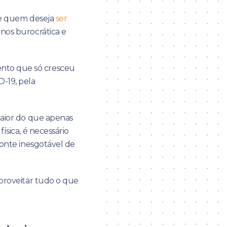
 de quem deseja
ser
enos burocrática e
nto que só cresceu
-19, pela
maior do que apenas
ísica, é necessário
fonte inesgotável de
aproveitar tudo o que