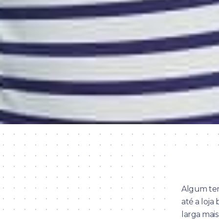
Algum tem
até a loja
larga mai