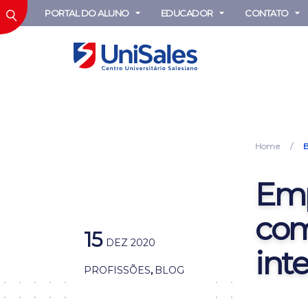
PORTAL DO ALUNO
EDUCADOR
CONTATO
Home
Emp
com
15
DEZ 2020
int
PROFISSÕES
,
BLOG