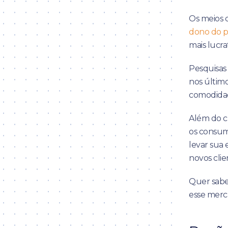
Os meios d
dono do p
mais lucrat
Pesquisas
nos últim
comodidad
Além do c
os consumi
levar sua 
novos clie
Quer sabe
esse merca