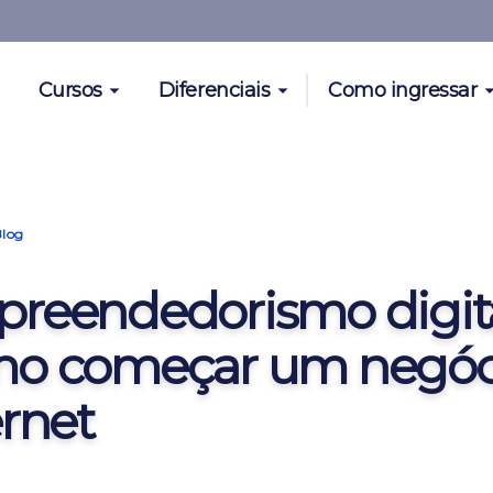
Cursos
Diferenciais
Como ingressar
Blog
reendedorismo digita
o começar um negóci
ernet