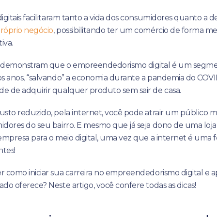
igitais facilitaram tanto a vida dos consumidores quanto a
róprio negócio
, possibilitando ter um comércio de forma m
iva.
 demonstram que o empreendedorismo digital é um segme
os anos, “salvando” a economia durante a pandemia do COVID
e de adquirir qualquer produto sem sair de casa.
usto reduzido, pela internet, você pode atrair um público 
dores do seu bairro. E mesmo que já seja dono de uma loja f
empresa para o meio digital, uma vez que a internet é uma 
ntes!
r como iniciar sua carreira no empreendedorismo digital e 
do oferece? Neste artigo, você confere todas as dicas!