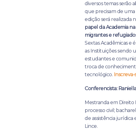
diversos temas serão 
que precisam de uma v
edição será realizada n
papel da Academia na
migrantes e refugiados
Sextas Acadêmicas e é 
as Instituições sendo
estudantes e comunida
troca de conhecimento
tecnológico.
Inscreva-s
Conferencista:
Raniella
Mestranda em Direito 
processo civil; bachar
de assistência jurídic
Lince.