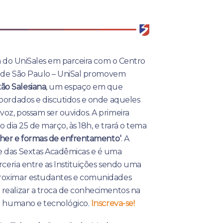
ia do UniSales em parceira com o Centro
no de São Paulo – UniSal promovem
ão Salesiana
, um espaço em que
abordados e discutidos e onde aqueles
oz, possam ser ouvidos. A primeira
o dia 25 de março, às 18h, e trará o tema
ulher e formas de enfrentamento
‘
. A
e das Sextas Acadêmicas e é uma
arceria entre as Instituições sendo uma
roximar estudantes e comunidades
realizar a troca de conhecimentos na
al humano e tecnológico.
Inscreva-se!