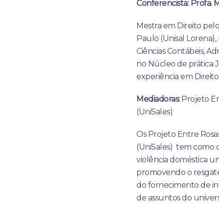
Conferencista: Profa. 
Mestra em Direito pelo
Paulo (Unisal Lorena),
Ciências Contábeis, Adm
no Núcleo de prática J
experiência em Direito
Mediadoras:
Projeto En
(UniSales)
Os Projeto Entre Rosas
(UniSales) tem como o
violência doméstica u
promovendo o resgate
do fornecimento de in
de assuntos do universo