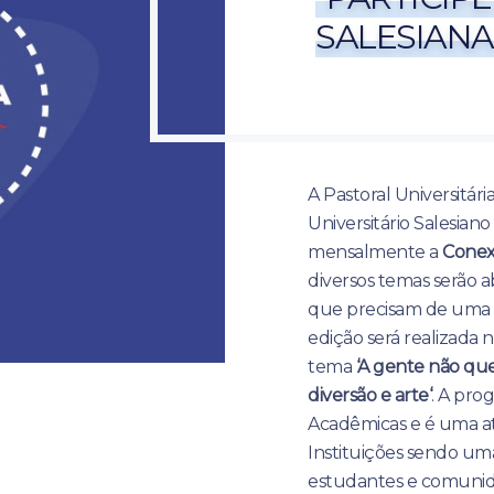
SALESIANA
A Pastoral Universitár
Universitário Salesia
mensalmente a
Conex
diversos temas serão 
que precisam de uma v
edição será realizada n
tema
‘A gente não que
diversão e arte
‘
. A pro
Acadêmicas e é uma ati
Instituições sendo um
estudantes e comunida