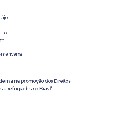
aújo
tto
sta
Americana.
demia na promoção dos Direitos
e refugiados no Brasil’