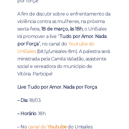
por força!
A fim de discutir sobre o enfrentamento da
violência contra as mulheres, na próxima
sexta-feira,
18 de março, às 18h
, o UniSales
irá promover a live “
Tudo por Amor. Nada
por Força
”, no canal do
Youtube do
UniSales
(bit.ly/unisales-8m). A palestra será
ministrada pela Camila Valadão, assistente
social e vereadora do município de
Vitória. Participe!
Live: Tudo por Amor. Nada por Força
– Dia:
18/03
– Horário
: 18h
– No
canal do
Youtube
do Unisales.