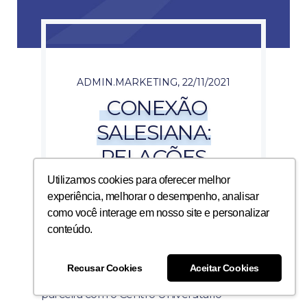
ADMIN.MARKETING
,
22/11/2021
CONEXÃO
SALESIANA:
RELAÇÕES
AFETIVAS
Utilizamos cookies para oferecer melhor
experiência, melhorar o desempenho, analisar
como você interage em nosso site e personalizar
conteúdo.
Recusar Cookies
Aceitar Cookies
A Pastoral Universitária do UniSales em
parceira com o Centro Universitário